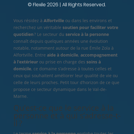
© Flexile 2026 | All Rights Reserved.
Vous résidez à
Alfortville
ou dans les environs et
recherchez un véritable
soutien pour faciliter votre
quotidien
? Le secteur du
service à la personne
connaît depuis quelques années une évolution
notable, notamment autour de la rue Émile Zola à
Alfortville. Entre
aide à domicile
,
accompagnement
à l’extérieur
ou prise en charge des
soins à
domicile
, ce domaine s’adresse à toutes celles et
ceux qui souhaitent améliorer leur qualité de vie ou
celle de leurs proches. Petit tour d’horizon de ce que
propose ce secteur dynamique dans le Val-de-
Marne.
Qu’est-ce que le service à la
personne et à qui s’adresse-t-
il ?
Le terme
service à la personne
englobe toutes les