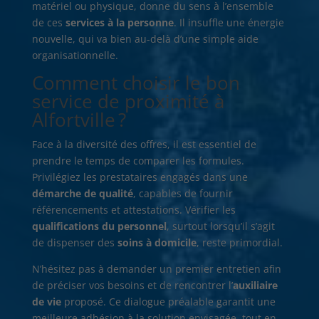
matériel ou physique, donne du sens à l’ensemble
de ces
services à la personne
. Il insuffle une énergie
nouvelle, qui va bien au-delà d’une simple aide
organisationnelle.
Comment choisir le bon
service de proximité à
Alfortville ?
Face à la diversité des offres, il est essentiel de
prendre le temps de comparer les formules.
Privilégiez les prestataires engagés dans une
démarche de qualité
, capables de fournir
référencements et attestations. Vérifier les
qualifications du personnel
, surtout lorsqu’il s’agit
de dispenser des
soins à domicile
, reste primordial.
N’hésitez pas à demander un premier entretien afin
de préciser vos besoins et de rencontrer l’
auxiliaire
de vie
proposé. Ce dialogue préalable garantit une
meilleure adhésion à la solution envisagée, tout en