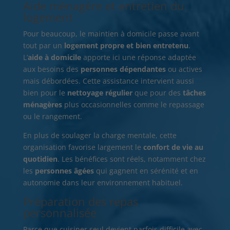
Aide ménagère et entretien du
logement
Pour beaucoup, le maintien à domicile passe avant
tout par un
logement propre et bien entretenu
.
L’
aide à domicile
apporte ici une réponse adaptée
aux besoins des
personnes dépendantes
ou actives
mais débordées. Cette assistance intervient aussi
bien pour le
nettoyage régulier
que pour des
tâches
ménagères
plus occasionnelles comme le repassage
ou le rangement.
En plus de soulager la charge mentale, cette
organisation favorise largement le
confort de vie au
quotidien
. Les bénéfices sont réels, notamment chez
les
personnes âgées
qui gagnent en sérénité et en
autonomie dans leur environnement habituel.
Préparation des repas
personnalisée
Parce que cuisiner seul devient parfois difficile avec