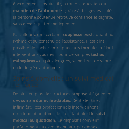
énormément. Ensuite, il y a toute la question du
maintien de l’autonomie
: grâce à des gestes ciblés,
la personne soutenue retrouve confiance et dignité,
sans devoir quitter son logement.
Par ailleurs, une certaine
souplesse
existe quant au
rythme et au contenu de l’assistance. Il est ainsi
possible de choisir entre plusieurs formules mêlant
interventions courtes – pour de simples
tâches
ménagères
– ou plus longues, selon l’état de santé
ou le degré d’autonomie.
Soins à domicile : un suivi médical
renforcé
De plus en plus de structures proposent également
des
soins à domicile adaptés
. Dentiste, kiné,
infirmière : ces professionnels interviennent
directement au domicile, facilitant ainsi le
suivi
médical au quotidien
. Ce dispositif convient
parfaitement aux seniors ou aux personnes