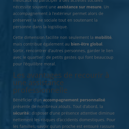
médicaux ou participer à des activités sociales
nécessite souvent une
assistance sur mesure
. Un
accompagnement à l’extérieur permet alors de
préserver la vie sociale tout en soutenant la
personne dans la logistique.
Cette dimension facilite non seulement la
mobilité
,
mais contribue également au
bien-être global
.
Sortir, rencontrer d’autres personnes, garder le lien
avec le quartier : de petits gestes qui font beaucoup
pour l’équilibre moral.
Les avantages de recourir à
une assistance
professionnelle
Bénéficier d’un
accompagnement personnalisé
présente de nombreux atouts. Tout d’abord, la
sécurité
: disposer d’une présence attentive diminue
nettement les risques d’accidents domestiques. Pour
les familles, savoir qu’un proche est entouré rassure