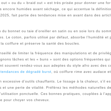
 out » ou du « braid out » est très prisée pour donner une fo
es encore humides avant séchage, ce qui accentue la définitio
 2025, fait partie des tendances mise en avant dans des arti
on du bonnet ou taie d’oreiller en satin ou en soie lors du som
. Le coton, parfois utilisé par défaut, absorbe l’humidité et 
la coiffure et préserve la santé des boucles.
nseillé de limiter la fréquence des manipulations et de privilég
hignons lâches et les « buns » sont des options fréquentes qui 
nt souvent rendez-vous aux adeptes du style afro avec des c
 tendances de dégradé burst
, où coiffure rime avec audace et
ion excessive d’outils chauffants. Le lissage à la chaleur, s’il
 et une perte de vitalité. Préférez les méthodes naturelles d
tilisation ponctuelle. Ces bonnes pratiques, couplées à l’ap
ace pour choyer vos cheveux.