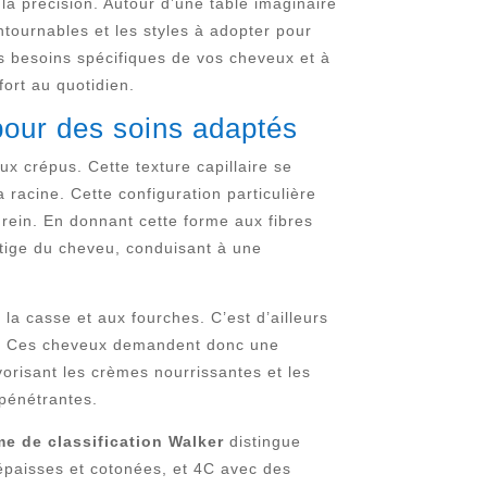
 la précision. Autour d’une table imaginaire
ntournables et les styles à adopter pour
es besoins spécifiques de vos cheveux et à
fort au quotidien.
pour des soins adaptés
x crépus. Cette texture capillaire se
 racine. Cette configuration particulière
 rein. En donnant cette forme aux fibres
a tige du cheveu, conduisant à une
à la casse et aux fourches. C’est d’ailleurs
. Ces cheveux demandent donc une
favorisant les crèmes nourrissantes et les
 pénétrantes.
e de classification Walker
distingue
épaisses et cotonées, et 4C avec des