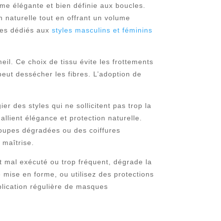
rme élégante et bien définie aux boucles.
n naturelle tout en offrant un volume
cles dédiés aux
styles masculins et féminins
meil. Ce choix de tissu évite les frottements
peut dessécher les fibres. L’adoption de
ier des styles qui ne sollicitent pas trop la
allient élégance et protection naturelle.
oupes dégradées ou des coiffures
 maîtrise.
 est mal exécuté ou trop fréquent, dégrade la
e mise en forme, ou utilisez des protections
plication régulière de masques