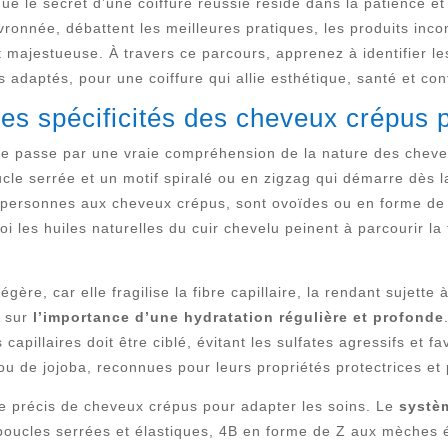
que le secret d’une coiffure réussie réside dans la patience et
ronnée, débattent les meilleures pratiques, les produits inco
et majestueuse. À travers ce parcours, apprenez à identifier l
 adaptés, pour une coiffure qui allie esthétique, santé et con
les spécificités des cheveux crépus 
ure passe par une vraie compréhension de la nature des cheveu
le serrée et un motif spiralé ou en zigzag qui démarre dès la
les personnes aux cheveux crépus, sont ovoïdes ou en forme de
uoi les huiles naturelles du cuir chevelu peinent à parcourir l
ère, car elle fragilise la fibre capillaire, la rendant sujette 
t sur
l’importance d’une hydratation régulière et profonde
s capillaires doit être ciblé, évitant les sulfates agressifs et 
o ou de jojoba, reconnues pour leurs propriétés protectrices et
 type précis de cheveux crépus pour adapter les soins. Le
systèm
boucles serrées et élastiques, 4B en forme de Z aux mèches 