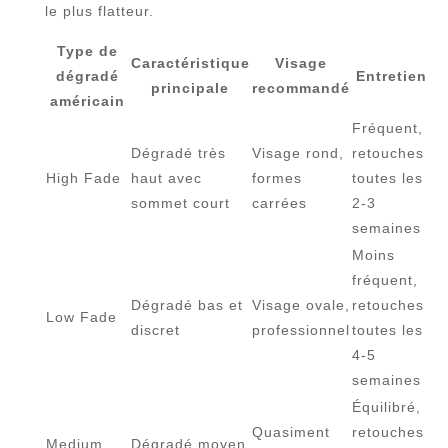
le plus flatteur.
Type de
Caractéristique
Visage
dégradé
Entretien
principale
recommandé
américain
Fréquent,
Dégradé très
Visage rond,
retouches
High Fade
haut avec
formes
toutes les
sommet court
carrées
2-3
semaines
Moins
fréquent,
Dégradé bas et
Visage ovale,
retouches
Low Fade
discret
professionnel
toutes les
4-5
semaines
Équilibré,
Quasiment
retouches
Medium
Dégradé moyen