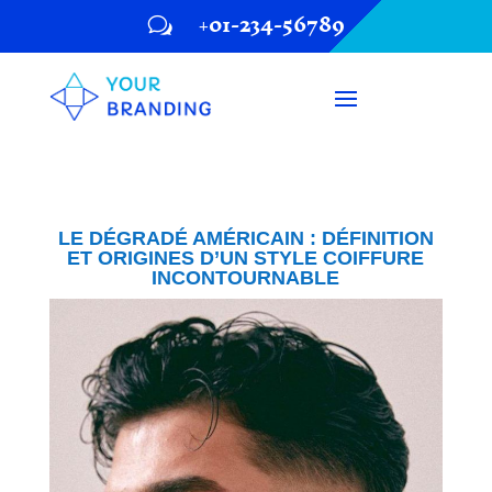
+01-234-56789
w
LE DÉGRADÉ AMÉRICAIN : DÉFINITION
ET ORIGINES D’UN STYLE COIFFURE
INCONTOURNABLE