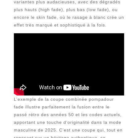
variantes plus audacieuses, avec des dégradés
plus hauts (high fade), plus bas (low fade), ou
encore le skin fade, où le rasage à blanc crée un
effet très marqué et sophistiqué à la fois.
L’exemple de la coupe combinée pompadour
fade illustre parfaitement la fusion entre le
passé rétro des années 50 et les codes actuels,
apportant une touche d’originalité dans la mode
masculine de 2025. C’est une coupe qui, tout en
reposant sur un héritage authentique, se