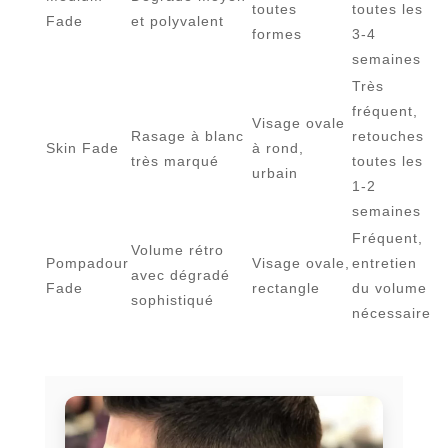
toutes
toutes les
Fade
et polyvalent
formes
3-4
semaines
Très
fréquent,
Visage ovale
Rasage à blanc
retouches
Skin Fade
à rond,
très marqué
toutes les
urbain
1-2
semaines
Fréquent,
Volume rétro
Pompadour
Visage ovale,
entretien
avec dégradé
Fade
rectangle
du volume
sophistiqué
nécessaire