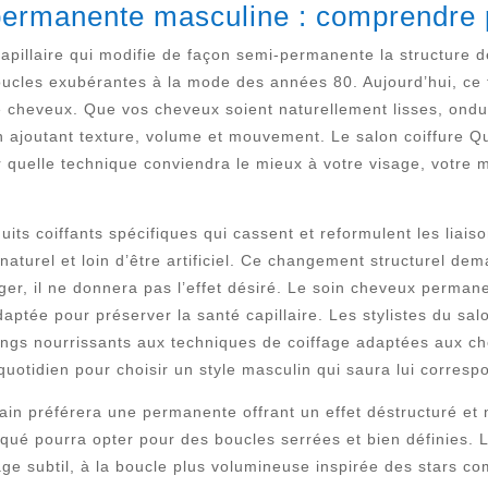
permanente masculine : comprendre 
pillaire qui modifie de façon semi-permanente la structure 
boucles exubérantes à la mode des années 80. Aujourd’hui, ce 
de cheveux. Que vos cheveux soient naturellement lisses, ond
n ajoutant texture, volume et mouvement. Le salon coiffure 
 quelle technique conviendra le mieux à votre visage, votre m
its coiffants spécifiques qui cassent et reformulent les liaison
naturel et loin d’être artificiel. Ce changement structurel dema
 léger, il ne donnera pas l’effet désiré. Le soin cheveux per
daptée pour préserver la santé capillaire. Les stylistes du sa
oings nourrissants aux techniques de coiffage adaptées aux 
quotidien pour choisir un style masculin qui saura lui corresp
n préférera une permanente offrant un effet déstructuré et nat
iqué pourra opter pour des boucles serrées et bien définies. 
age subtil, à la boucle plus volumineuse inspirée des stars