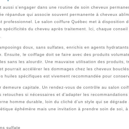
aussi s’engager dans une routine de soin cheveux permanent e
ée répandue qui associe souvent permanente à cheveux abîmés,
 professionnel. Le salon coiffure Québec met à disposition 
s spécificités du cheveu après traitement. Ici, chaque conse
.
ampooings doux, sans sulfates, enrichis en agents hydratants e
ue. Ensuite, le coiffage doit se faire avec des produits volum
es sans les alourdir. Une mauvaise utilisation des produits, t
et pourrait accélérer les dommages chez les cheveux bouclés 
es huiles spécifiques est vivement recommandée pour conserve
feur demeure capitale. Un rendez-vous de contrôle au salon c
des retouches si nécessaires et d’adapter les recommandations 
derne homme durable, loin du cliché d’un style qui se dégrade 
tique éphémère mais une invitation à prendre soin de soi, à
ns sulfate