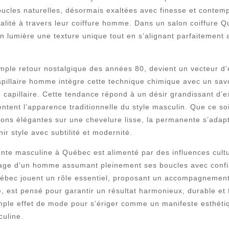
boucles naturelles, désormais exaltées avec finesse et contem
alité à travers leur coiffure homme. Dans un salon coiffure 
 lumière une texture unique tout en s’alignant parfaitemen
mple retour nostalgique des années 80, devient un vecteur d’e
pillaire homme intègre cette technique chimique avec un savo
capillaire. Cette tendance répond à un désir grandissant d’e
ntent l’apparence traditionnelle du style masculin. Que ce s
ons élégantes sur une chevelure lisse, la permanente s’adapt
ir style avec subtilité et modernité.
nte masculine à Québec est alimenté par des influences cultu
image d’un homme assumant pleinement ses boucles avec confi
e Québec jouent un rôle essentiel, proposant un accompagneme
 est pensé pour garantir un résultat harmonieux, durable et 
le effet de mode pour s’ériger comme un manifeste esthétique
uline.