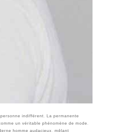
 personne indifférent. La permanente
s comme un véritable phénomène de mode.
 moderne homme audacieux, mêlant