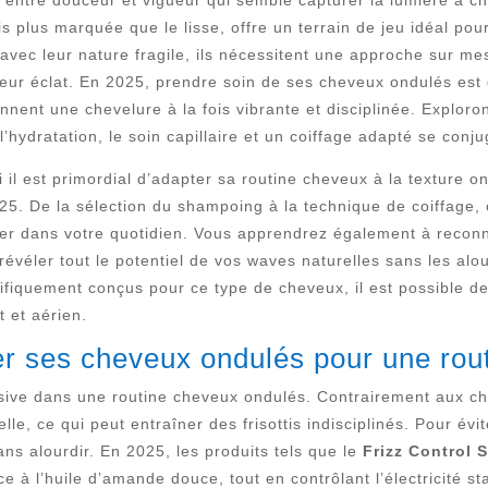
is plus marquée que le lisse, offre un terrain de jeu idéal pou
 avec leur nature fragile, ils nécessitent une approche sur mesu
eur éclat. En 2025, prendre soin de ses cheveux ondulés est d
nent une chevelure à la fois vibrante et disciplinée. Exploro
’hydratation, le soin capillaire et un coiffage adapté se con
i il est primordial d’adapter sa routine cheveux à la texture 
025. De la sélection du shampoing à la technique de coiffage
rer dans votre quotidien. Vous apprendrez également à reconnaî
révéler tout le potentiel de vos waves naturelles sans les alo
ifiquement conçus pour ce type de cheveux, il est possible d
t et aérien.
r ses cheveux ondulés pour une rout
isive dans une routine cheveux ondulés. Contrairement aux ch
e, ce qui peut entraîner des frisottis indisciplinés. Pour évite
s alourdir. En 2025, les produits tels que le
Frizz Control
âce à l’huile d’amande douce, tout en contrôlant l’électricité 