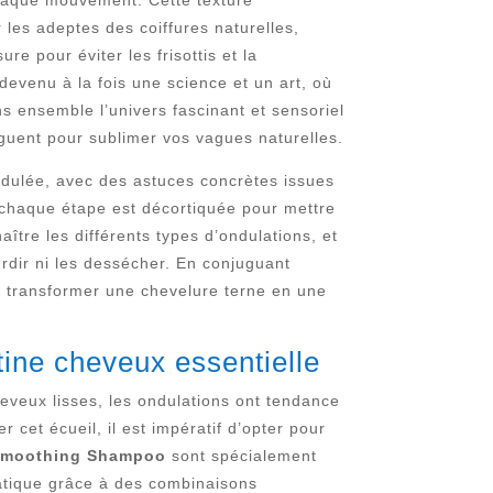
r les adeptes des coiffures naturelles,
re pour éviter les frisottis et la
evenu à la fois une science et un art, où
ns ensemble l’univers fascinant et sensoriel
juguent pour sublimer vos vagues naturelles.
ondulée, avec des astuces concrètes issues
, chaque étape est décortiquée pour mettre
tre les différents types d’ondulations, et
urdir ni les dessécher. En conjuguant
e transformer une chevelure terne en une
ine cheveux essentielle
eveux lisses, les ondulations ont tendance
r cet écueil, il est impératif d’opter pour
 Smoothing Shampoo
sont spécialement
statique grâce à des combinaisons