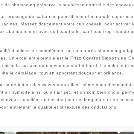
pe de shampoing préserve la souplesse naturelle des cheveux 
n brossage délicat à sec pour éliminer les nœuds superficiel
 racines. Massez doucement votre cuir chevelu pour activer la
cez abondamment avec de l’eau tiède, car l’eau trop chaude peu
nseillé d’utiliser en complément un soin après-shampoing adap
les. Un excellent exemple est le
Frizz Control Smoothing Co
 et lisse la surface du cheveu sans effet lourd. L’emploi inter
cilite le démêlage, tout en apportant douceur et brillance.
nir la définition des waves naturelles, même sous des conditio
 à l’humidité ainsi qu’à l’air sec, et un soin bien choisi perm
 cheveux mouillés, en insistant sur les longueurs et en laiss
our entretenir la qualité et la texture des ondulations.