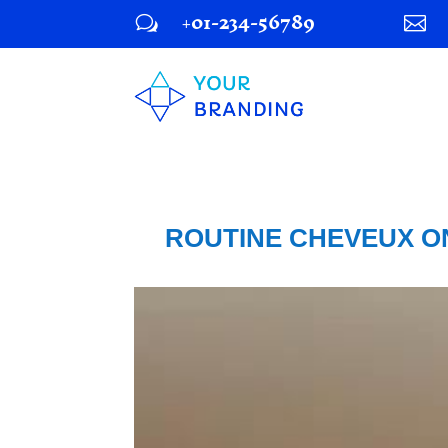
+01-234-56789
w

ROUTINE CHEVEUX ON