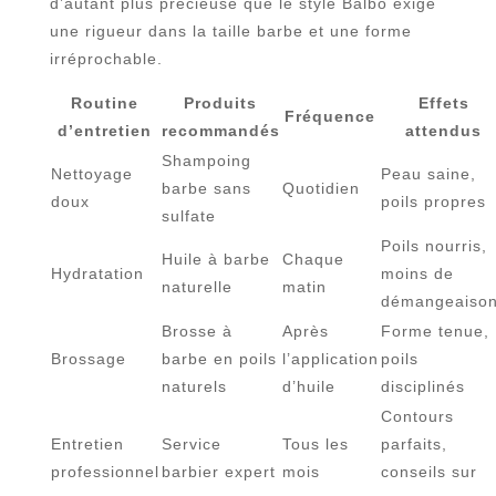
d’autant plus précieuse que le style Balbo exige
une rigueur dans la taille barbe et une forme
irréprochable.
Routine
Produits
Effets
Fréquence
d’entretien
recommandés
attendus
Shampoing
Nettoyage
Peau saine,
barbe sans
Quotidien
doux
poils propres
sulfate
Poils nourris,
Huile à barbe
Chaque
Hydratation
moins de
naturelle
matin
démangeaiso
Brosse à
Après
Forme tenue,
Brossage
barbe en poils
l’application
poils
naturels
d’huile
disciplinés
Contours
Entretien
Service
Tous les
parfaits,
professionnel
barbier expert
mois
conseils sur