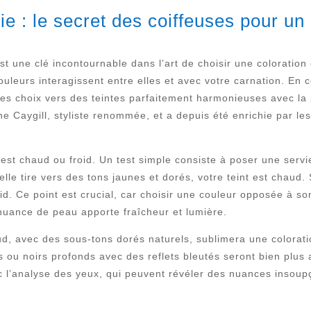
e : le secret des coiffeuses pour un 
st une clé incontournable dans l’art de choisir une coloratio
ouleurs interagissent entre elles et avec votre carnation. En 
es choix vers des teintes parfaitement harmonieuses avec la 
Caygill, styliste renommée, et a depuis été enrichie par les
int est chaud ou froid. Un test simple consiste à poser une ser
le tire vers des tons jaunes et dorés, votre teint est chaud. S
roid. Ce point est crucial, car choisir une couleur opposée à so
 nuance de peau apporte fraîcheur et lumière.
d, avec des sous-tons dorés naturels, sublimera une colorati
s ou noirs profonds avec des reflets bleutés seront bien plus 
ec l’analyse des yeux, qui peuvent révéler des nuances insoup